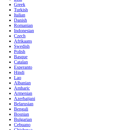
Greek
Turkish
Italian
Danish
Romanian
Indonesian
Czech
Afrikaans
Swedish
Polish
Basque
Catalan
Esperanto
Hindi
Lao
Albanian
Amharic
Armenian
Azerbaijani
Belarusian
Bengali
Bosnian
Bulgarian
Cebuano
Chichewa