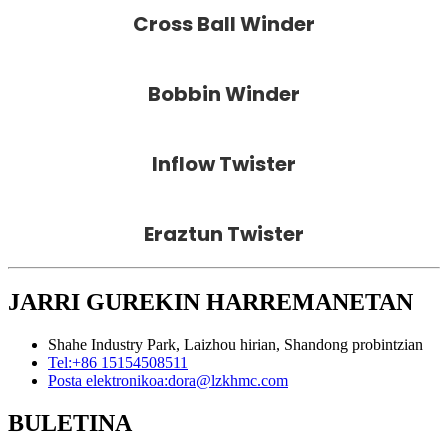
Cross Ball Winder
Bobbin Winder
Inflow Twister
Eraztun Twister
JARRI GUREKIN HARREMANETAN
Shahe Industry Park, Laizhou hirian, Shandong probintzian
Tel:
+86 15154508511
Posta elektronikoa:
dora@lzkhmc.com
BULETINA