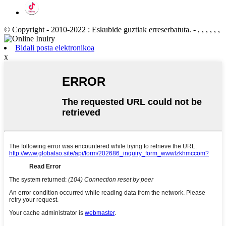
© Copyright - 2010-2022 : Eskubide guztiak erreserbatuta.
- , , , , , ,
Bidali posta elektronikoa
x