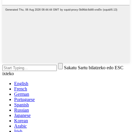
Sakatu Sartu bilatzeko edo ESC
ixteko
English
French
German
Portuguese
Spanish
Russian
Japanese
Korean
Arabic
Irish