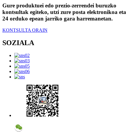
Gure produktuei edo prezio-zerrendei buruzko
kontsultak egiteko, utzi zure posta elektronikoa eta
24 orduko epean jarriko gara harremanetan.
KONTSULTA ORAIN
SOZIALA