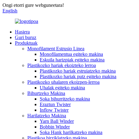
Ongi etorri gure webguneetara!
English
Hasiera
Guri buruz
Produktuak
Monofilament Estrusio Linea
Monofilamentua egiteko makina
Eskuila harizpiak egiteko makina
Plastikozko hariak ekoizteko lerroa
Plastikozko hariak estruiatzeko makina
Plastikozko hariak putz egiteko makina
Plastikozko uhalaren ekoizpen-lerroa
Uhalak egiteko makina
Bihurtzeko Makina
Soka bihurritzeko makina
Eraztun Twister
Inflow Twister
Harilatzeko Makina
Yarn Ball Winder
Bobbin Winder
Soka Hank harilkatzeko makina
Plastikoa birziklatzeko makina