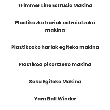
Trimmer Line Estrusio Makina
Plastikozko hariak estruiatzeko
makina
Plastikozko hariak egiteko makina
Plastikoa pikortzeko makina
Soka Egiteko Makina
Yarn Ball Winder