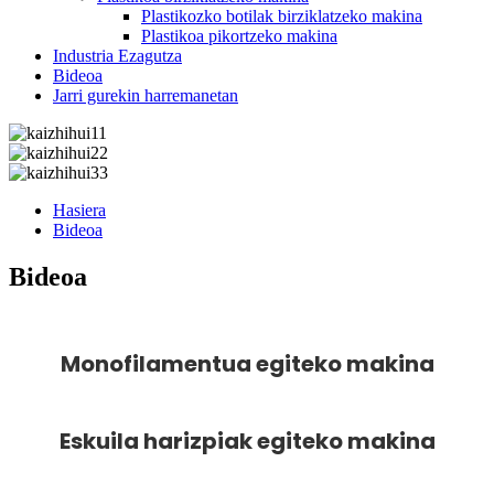
Plastikozko botilak birziklatzeko makina
Plastikoa pikortzeko makina
Industria Ezagutza
Bideoa
Jarri gurekin harremanetan
Hasiera
Bideoa
Bideoa
Monofilamentua egiteko makina
Eskuila harizpiak egiteko makina